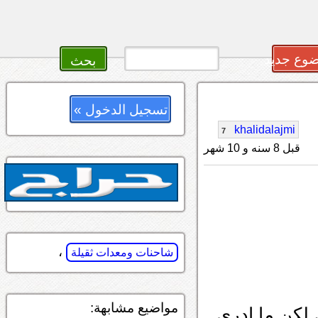
وع جديد
تسجيل الدخول »
khalidalajmi
7
قبل 8 سنه و 10 شهر
،
شاحنات ومعدات ثقيلة
مواضيع مشابهة:
لكن ما ادري